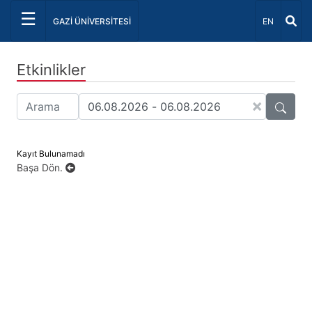
☰
Dil Seçiniz 
GAZİ ÜNİVERSİTESİ
EN
Etkinlikler
×
Kayıt Bulunamadı
Başa Dön.