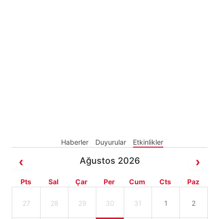
Haberler
Duyurular
Etkinlikler
Ağustos 2026
Pts
Sal
Çar
Per
Cum
Cts
Paz
27
28
29
30
31
1
2